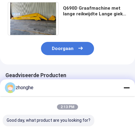
Q690D Graafmachine met
lange reikwijdte Lange giek
graafmachine Giekarm met
lange reikwijdte
Doorgaan
Geadviseerde Producten
zhonghe
2:13 PM
Good day, what product are you looking for?
Q690D
Graafmachine Lange
20 ton lange a