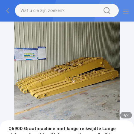
4
/
7
Q690D Graafmachine met lange reikwijdte Lange