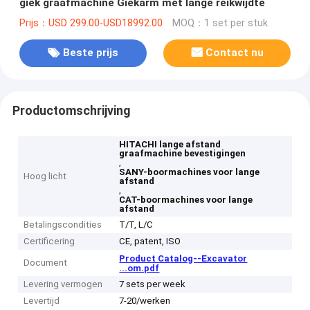
giek graafmachine Giekarm met lange reikwijdte
Prijs：USD 299.00-USD18992.00
MOQ：1 set per stuk
Beste prijs
Contact nu
Productomschrijving
HITACHI lange afstand
graafmachine bevestigingen
,
SANY-boormachines voor lange
Hoog licht
afstand
,
CAT-boormachines voor lange
afstand
Betalingscondities
T/T, L/C
Certificering
CE, patent, ISO
Product Catalog--Excavator
Document
...om.pdf
Levering vermogen
7 sets per week
Levertijd
7-20/werken