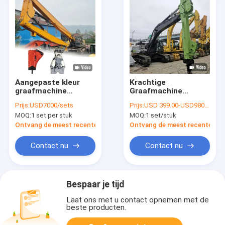
Aangepaste kleur
Krachtige
graafmachine
Graafmachine
slooparm met
Telescopische
Prijs:
USD7000/sets
Prijs:
USD 399.00-USD9800.00
hydraulische
Giekarm BS900E
MOQ:
1 set per stuk
MOQ:
1 set/stuk
scheerbreaker
Staal Verlengde
Reikwijdte & Diepte
Ontvang de meest recente Prijs
Ontvang de meest recente Prij
Contact nu
Contact nu
Bespaar je tijd
Laat ons met u contact opnemen met de
beste producten.