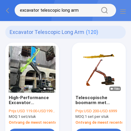
Excavator Telescopic Long Arm
(120)
High-Performance
Telescopische
Excavator
boomarm met
Telescopic Dipper
standaard of
Prijs:
USD 119.00-USD19999.00
Prijs:
USD 200-USD 6999
Arm Verleng bereik
clamshell emmer
MOQ:
1 set/stuk
MOQ:
1 set per stuk
en efficiëntie
Ontvang de meest recente Prijs
Ontvang de meest recente Prij