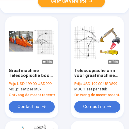
Geef uw vereiste
Graafmachine
Telescopische arm
Telescopische boom
voor graafmachine
Telescopische arm
12M 6 maanden
Prijs:
USD 199.00-USD9999.00
Prijs:
USD 199.00-USD8999.00
Diepe put graven
garantie
MOQ:
1 set per stuk
MOQ:
1 set per stuk
Telescopische
graafmachine
Ontvang de meest recente Prijs
Ontvang de meest recente Prij
Contact nu
Contact nu