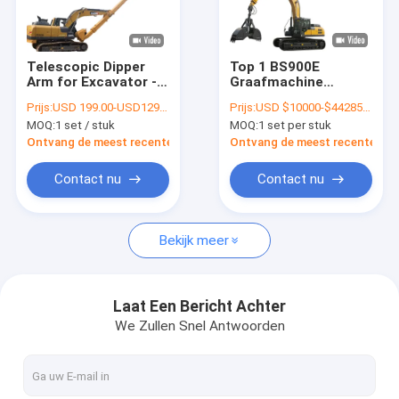
VR-show
Over ons
Telescopic Dipper
Top 1 BS900E
Arm for Excavator -
Graafmachine
Fabriekstocht
Hydraulic Control
Teleskoparm
Prijs:
USD 199.00-USD12999.00
Prijs:
USD $10000-$44285/sets
Teleskop Dipper voor
MOQ:
1 set / stuk
MOQ:
1 set per stuk
graafmachine
Kwaliteitscontrole
Ontvang de meest recente Prijs
Ontvang de meest recente Prij
Nieuws
Contact nu
Contact nu
Gevallen
Bekijk meer
Vraag een offerte
Laat Een Bericht Achter
We Zullen Snel Antwoorden
boom van het graafwerktuig de lange bereik
Graafwerktuig Telescopic Boom