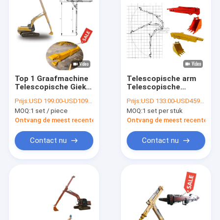
Top 1 Graafmachine
Telescopische arm
Telescopische Giek
Telescopische
Telescopische Arm
boomarm
Prijs:
USD 199.00-USD10999.00
Prijs:
USD 133.00-USD4599.00
te Koop
Graafmachine
MOQ:
1 set / piece
MOQ:
1 set per stuk
Schuifarm
Ontvang de meest recente Prijs
Ontvang de meest recente Prij
Contact nu
Contact nu
Huis
Producten
Video's