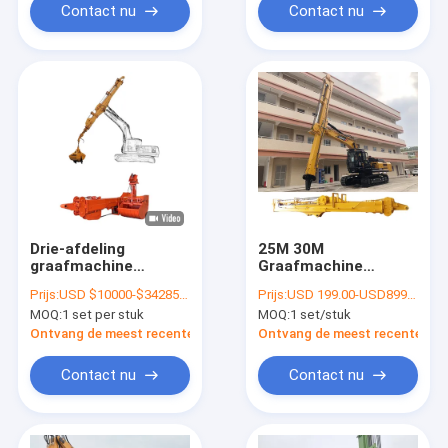
Contact nu
Contact nu
Drie-afdeling
25M 30M
graafmachine
Graafmachine
telescopische
Telescopische Dipper
Prijs:
USD $10000-$34285/sets
Prijs:
USD 199.00-USD8999.00
boomarm voor zware
Arm met 1.5CBM
MOQ:
1 set per stuk
MOQ:
1 set/stuk
machines
Clamshell Bucket
Ontvang de meest recente Prijs
Ontvang de meest recente Prij
Contact nu
Contact nu