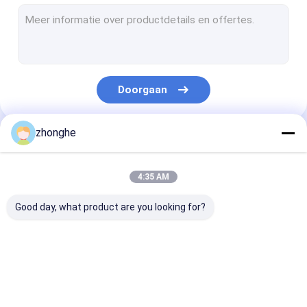
Telescopische Dierarm
Het wapen van graafwerktuigTelescopic
het drijfwapen van de graafwerktuigstapel
Doorgaan
graafmachine tunnelarm
Vernielingsboom
zhonghe
Onze Categorieën
Steenarm van de graafmachine
4:35 AM
graafmachine voor het verwerken van materialen
Good day, what product are you looking for?
Graafwerktuig Tilt Bucket
een bak modder voor een graafmachine
boom van het
Graafwerktuig
Telescopische
Rotsemmer
graafwerktuig de
Telescopic Boom
Dierarm
lange bereik