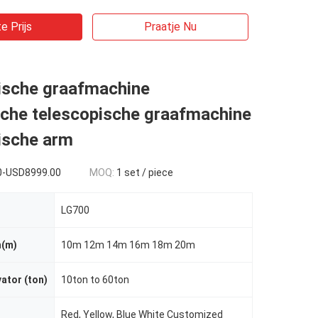
e Prijs
Praatje Nu
ische graafmachine
sche telescopische graafmachine
ische arm
0-USD8999.00
MOQ:
1 set / piece
LG700
h(m)
10m 12m 14m 16m 18m 20m
ator (ton)
10ton to 60ton
Red, Yellow, Blue White Customized