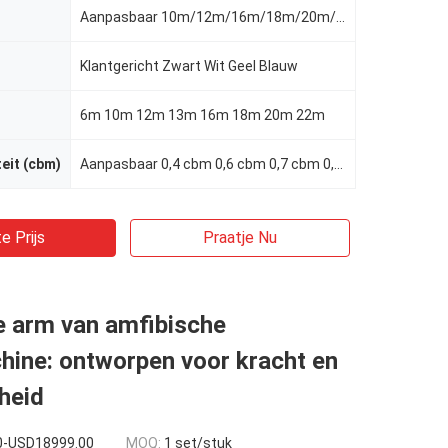
Aanpasbaar 10m/12m/16m/18m/20m/21m/22m
Klantgericht Zwart Wit Geel Blauw
6m 10m 12m 13m 16m 18m 20m 22m
eit (cbm)
Aanpasbaar 0,4 cbm 0,6 cbm 0,7 cbm 0,8 cbm 1 cbm 1,2 cbm
e Prijs
Praatje Nu
e arm van amfibische
hine: ontworpen voor kracht en
gheid
0-USD18999.00
MOQ:
1 set/stuk