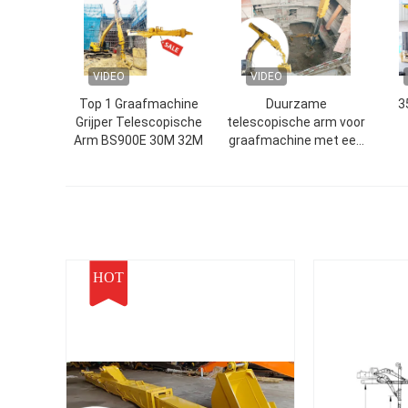
VIDEO
VIDEO
Top 1 Graafmachine
Duurzame
3
Grijper Telescopische
telescopische arm voor
Arm BS900E 30M 32M
graafmachine met een
emmer
HOT