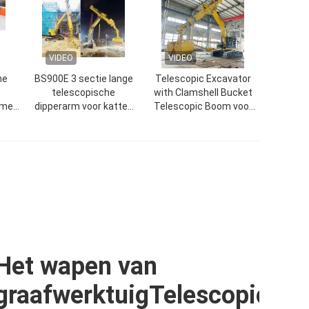
VIDEO
VIDEO
he
BS900E 3 sectie lange
Telescopic Excavator
telescopische
with Clamshell Bucket
 met
dipperarm voor katten
Telescopic Boom voor
t
Hitachi Komatsu
kat hitachi komatsu
graafmachines
Het wapen van
graafwerktuigTelescopic