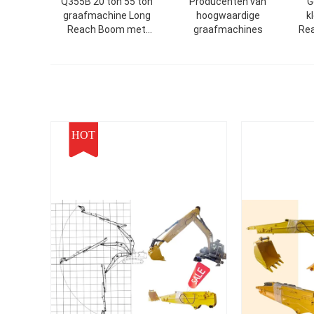
Q355B 20 ton 55 ton
Producenten van
G
graafmachine Long
hoogwaardige
k
Reach Boom met
graafmachines
Re
emmer en cilinder
het
emmer
HOT