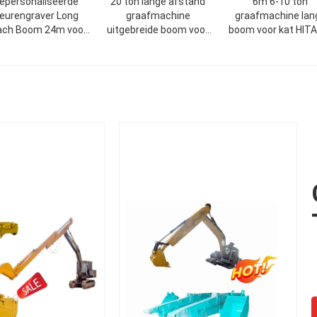
epersonaliseerde
20 ton lange afstand
6m 6-10 ton
leurengraver Long
graafmachine
graafmachine lan
ach Boom 24m voor
uitgebreide boom voor
boom voor kat HIT
 baggeren of graven
het graven van zand
KOMATSU
van zand
bodem slib