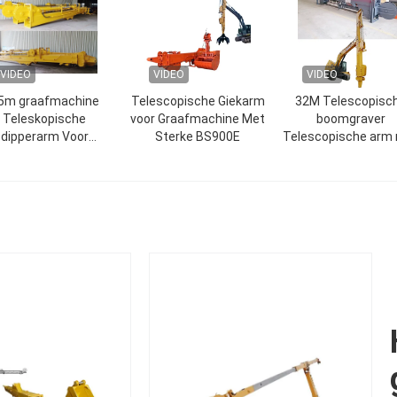
VIDEO
VIDEO
VIDEO
5m graafmachine
Telescopische Giekarm
32M Telescopisc
Teleskopische
voor Graafmachine Met
boomgraver
dipperarm Voor
Sterke BS900E
Telescopische arm
bouwwerk Groot
Clamshell Bucke
emmercapaciteit