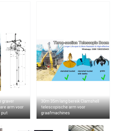
 graver
30m 35m lang bereik Clamshell
bare arm voor
telescopische arm voor
 put
graafmachines