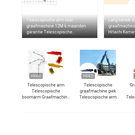
Telescopische arm voor
Lang bereik t
graafmachine 12M 6 maanden
graafmachine
garantie Telescopische
Hitachi Koma
graafmachine
VIDEO
VIDEO
Telescopische arm
Telescopische
Gr
Telescopische
graafmachine giek
boomarm Graafmachine
Telescopische arm
Tele
Schuifarm
Verstelbaar
215