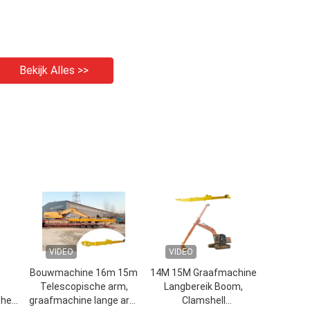
Bekijk Alles >>
VIDEO
VIDEO
Bouwmachine 16m 15m
14M 15M Graafmachine
Telescopische arm,
Langbereik Boom,
hell
graafmachine lange arm
Clamshell