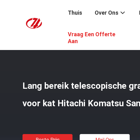
Thuis
Over Ons
Vraag Een Offerte
Thuis
/
Producten
/
Graafwerktuig Telescopic Boom
/
L
Aan
Lang bereik telescopische g
voor kat Hitachi Komatsu Sa
Beste Prijs
Mail Ons