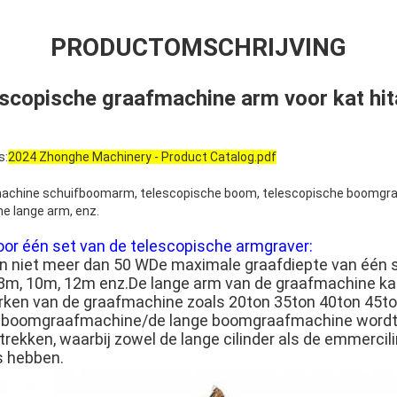
PRODUCTOMSCHRIJVING
escopische graafmachine arm voor kat hi
s:
2024 Zhonghe Machinery - Product Catalog.pdf
achine schuifboomarm, telescopische boom, telescopische boomgra
e lange arm, enz.
voor één set van de telescopische armgraver
:
n niet meer dan 50 W
De maximale graafdiepte van één 
 8m, 10m, 12m enz.De lange arm van de graafmachine ka
rken van de graafmachine zoals 20ton 35ton 40ton 45t
e boomgraafmachine/de lange boomgraafmachine wordt 
trekken, waarbij zowel de lange cilinder als de emmercil
s hebben.