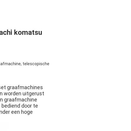
tachi komatsu
afmachine, telescopische
set graafmachines
n worden uitgerust
on graafmachine
bediend door te
inder een hoge