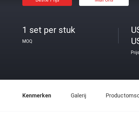
1 set per stuk
U
U
MOQ
Prij
Kenmerken
Galerij
Productomsch