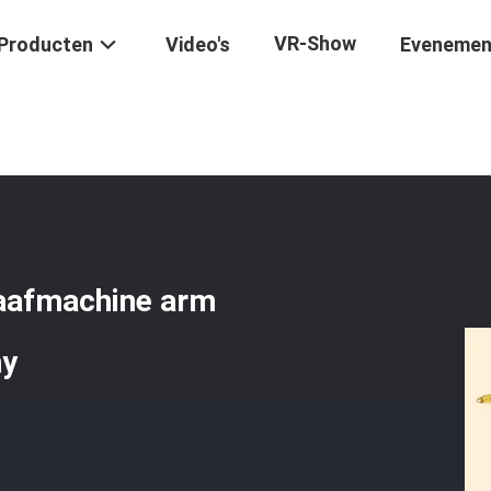
VR-Show
Producten
Video's
Evenemen
ang Bereik Telescopische Graafmachine Arm Voor Kat Hitachi Komats
raafmachine arm
ny