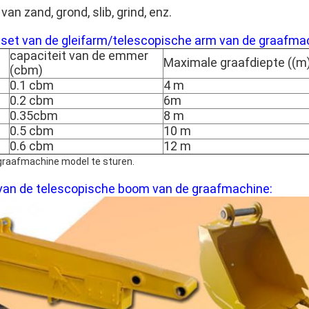
van zand, grond, slib, grind, enz.
 set van de gleifarm/telescopische arm van de graafma
capaciteit van de emmer
Maximale graafdiepte ((m
(cbm)
0.1 cbm
4 m
0.2 cbm
6m
0.35cbm
8 m
0.5 cbm
10 m
0.6 cbm
12 m
raafmachine model te sturen.
s van de telescopische boom van de graafmachine: