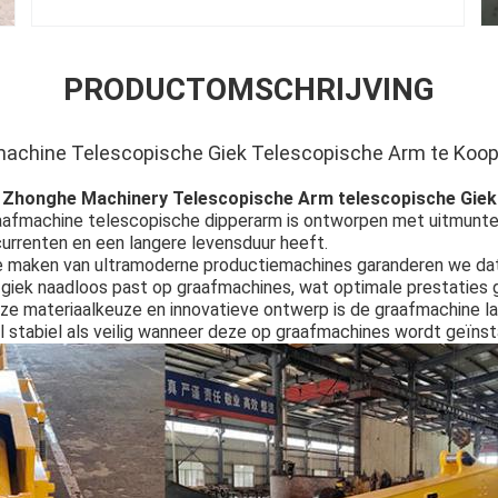
PRODUCTOMSCHRIJVING
achine Telescopische Giek Telescopische Arm te Koo
et Zhonghe Machinery Telescopische Arm telescopische Gie
afmachine telescopische dipperarm is ontworpen met uitmunten
urrenten en een langere levensduur heeft.
e maken van ultramoderne productiemachines garanderen we da
 giek naadloos past op graafmachines, wat optimale prestaties 
nze materiaalkeuze en innovatieve ontwerp is de graafmachine la
 stabiel als veilig wanneer deze op graafmachines wordt geïnsta