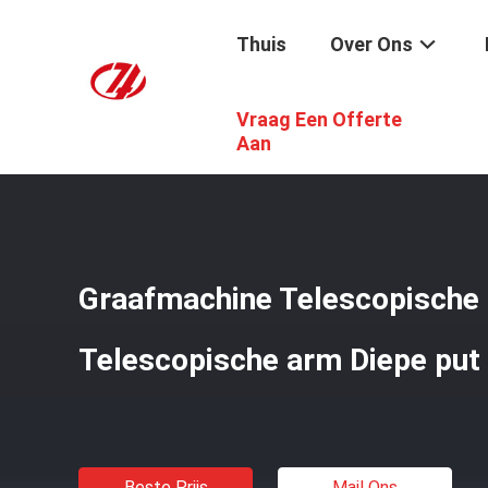
Thuis
Over Ons
Vraag Een Offerte
Thuis
/
Producten
/
Graafwerktuig Telescopic Boom
/
G
Aan
Graafmachine Telescopische
Telescopische arm Diepe put
Beste Prijs
Mail Ons