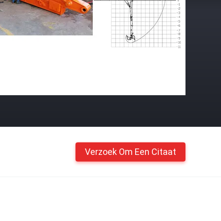
Verzoek Om Een Citaat