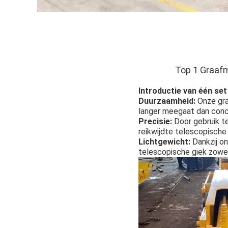
Top 1
Graafm
Introductie van één s
Duurzaamheid:
Onze gra
langer meegaat dan conc
Precisie:
Door gebruik t
reikwijdte telescopische
Lichtgewicht:
Dankzij o
telescopische giek zowel