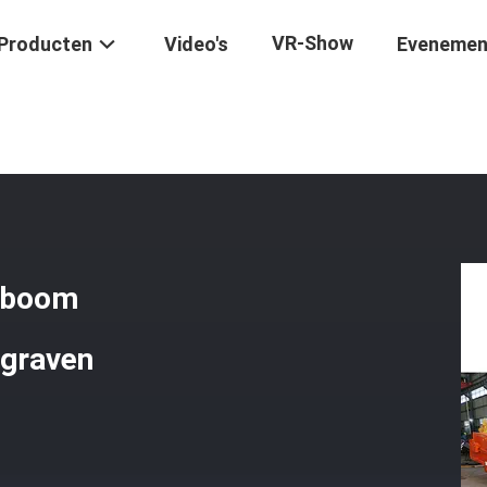
VR-Show
Producten
Video's
Evenemen
raafmachine Telescopische Boom Telescopische Arm Diepe Put Grav
 boom
 graven