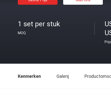
1 set per stuk
U
U
MOQ
Prij
Kenmerken
Galerij
Productomsch