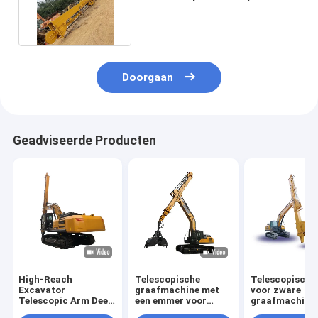
Arm met Klapschep
Doorgaan
Geadviseerde Producten
High-Reach
Telescopische
Telescopische
Excavator
graafmachine met
voor zware
Telescopic Arm Deep
een emmer voor
graafmachine
Pit Excavation &
katten Hitachi