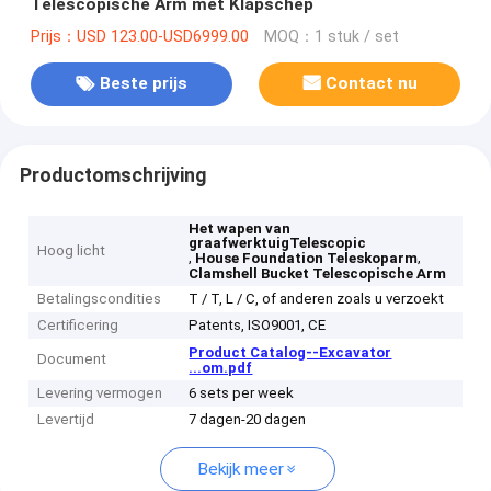
Telescopische Arm met Klapschep
Prijs：USD 123.00-USD6999.00
MOQ：1 stuk / set
Beste prijs
Contact nu
Productomschrijving
Het wapen van
graafwerktuigTelescopic
Hoog licht
,
,
House Foundation Teleskoparm
Clamshell Bucket Telescopische Arm
Betalingscondities
T / T, L / C, of anderen zoals u verzoekt
Certificering
Patents, ISO9001, CE
Product Catalog--Excavator
Document
...om.pdf
Levering vermogen
6 sets per week
Levertijd
7 dagen-20 dagen
Bekijk meer