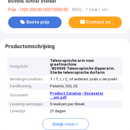
BS900E lichter sterker
Prijs：USD 200.00-USD10000.00
MOQ：1 stuk / set
Beste prijs
Contact nu
Productomschrijving
Telescopische arm voor
graafmachine
Hoog licht
,
,
BS900E Telescopische dipperarm
Sterke telescopische duifarm
Betalingscondities
T / T, L / C, of anderen zoals u verzoekt
Certificering
Patents, ISO, CE
Product Catalog--Excavator
Document
...om.pdf
Levering vermogen
5 reeksen per Week
Levertijd
21 dagen
Bekijk meer