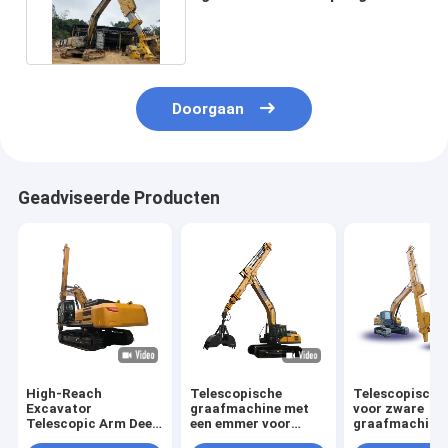
BS900E lichter sterker
Doorgaan
Geadviseerde Producten
High-Reach
Telescopische
Telescopische
Excavator
graafmachine met
voor zware
Telescopic Arm Deep
een emmer voor
graafmachine
Pit Excavation &
katten Hitachi