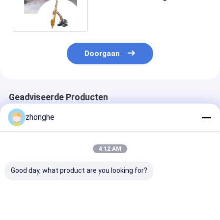
Boom En Telescopische Arm
Doorgaan
Geadviseerde Producten
zhonghe
4:12 AM
Good day, what product are you looking for?
High-Reach
Telescopische
Telescopische
Excavator
graafmachine met
voor zware
Telescopic Arm Deep
een emmer voor
graafmachine
Pit Excavation &
katten Hitachi