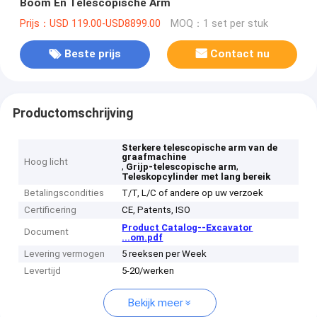
Boom En Telescopische Arm
Prijs：USD 119.00-USD8899.00
MOQ：1 set per stuk
Beste prijs
Contact nu
Productomschrijving
Sterkere telescopische arm van de
graafmachine
Hoog licht
,
,
Grijp-telescopische arm
Teleskopcylinder met lang bereik
Betalingscondities
T/T, L/C of andere op uw verzoek
Certificering
CE, Patents, ISO
Product Catalog--Excavator
Document
...om.pdf
Levering vermogen
5 reeksen per Week
Levertijd
5-20/werken
Bekijk meer