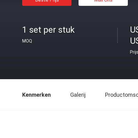
1 set per stuk
U
U
MOQ
Prij
Kenmerken
Galerij
Productomsch