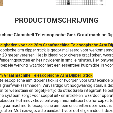
PRODUCTOMSCHRIJVING
chine Clamshell Telescopische Giek Graafmachine Di
igheden voor de 28m Graafmachine Telescopische Arm Dip
copische arm dipper stick is geoptimaliseerd voor werkomstan
 28 meter vereisen. Het is ideaal voor diverse graaftaken, waar
 funderingsputten en het navigeren in smalle ruimtes. Het ontwe
en soepele werking, waardoor het een essentieel hulpmiddel is voo
8m Graafmachine Telescopische Arm Dipper Stick
elescopische arm dipper stick is ontworpen voor uitstekende p
eks graafwerkzaamheden. Vervaardigd uit hoogwaardig staal, is d
te weerstaan en tegelijkertijd de structurele integriteit te b
he systeem zorgt voor soepel uit- en intrekken, waardoor oper
ebieden. Het innovatieve ontwerp maximaliseert de hefcapacite
ze graafmachine telescopische arm een onschatbare aanwinst is
jecten. Met nauwgezette aandacht voor detail garandeert dez