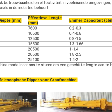
ck betrouwbaarheid en effectiviteit in veeleisende omgevingen,
als in de industrie behoort.
Effectieve Lengte
Diepte (mm)
Emmer Capaciteit (cb
(mm)
7600
0.2-0.3
10500
0.4-0.6
12500
0.8-1.5
15500
1.3-1.66
20500
1-1.4
20500
1.8-2.5
25100
1.4-2
ne model naar ons te sturen om een geschikte lengte aan te 
 Telescopische Dipper voor Graafmachine
: