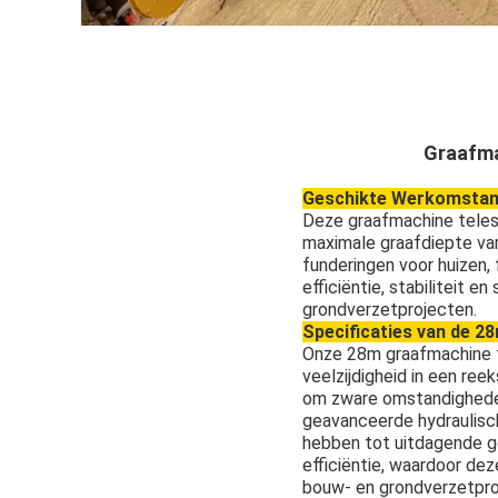
Graafma
Geschikte Werkomstand
Deze graafmachine teles
maximale graafdiepte van
funderingen voor huizen,
efficiëntie, stabiliteit 
grondverzetprojecten.
Specificaties van de 2
Onze 28m graafmachine t
veelzijdigheid in een re
om zware omstandigheden 
geavanceerde hydraulisc
hebben tot uitdagende g
efficiëntie, waardoor de
bouw- en grondverzetpro