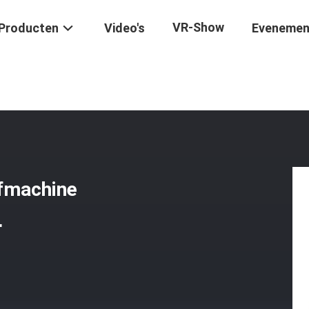
VR-Show
Producten
Video's
Evenemen
che Arm Voor Graafmachine Clamshell Bucket Verstelbaar
afmachine
r