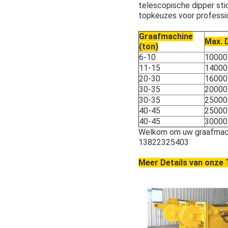
telescopische dipper sti
topkeuzes voor profession
Graafmachine
Max. 
(ton)
6-10
10000
11-15
14000
20-30
16000
30-35
20000
30-35
25000
40-45
25000
40-45
30000
Welkom om uw graafmachi
13822325403
Meer Details van onze