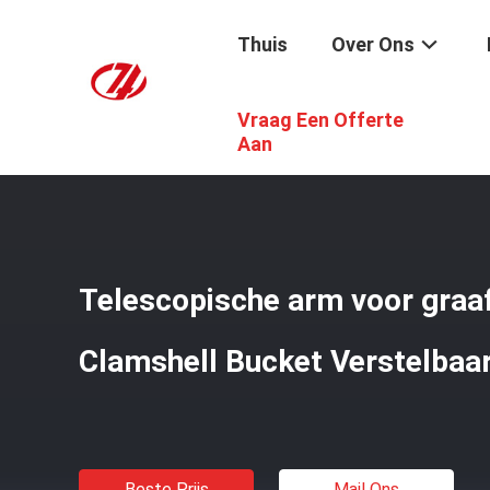
Thuis
Over Ons
Vraag Een Offerte
Thuis
/
Producten
/
Telescopische Dierarm
/
Telescopis
Aan
Telescopische arm voor gra
Clamshell Bucket Verstelbaa
Beste Prijs
Mail Ons