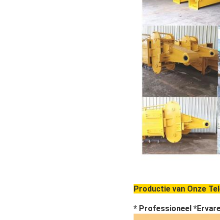
Productie van Onze Te
* Professioneel *Ervar