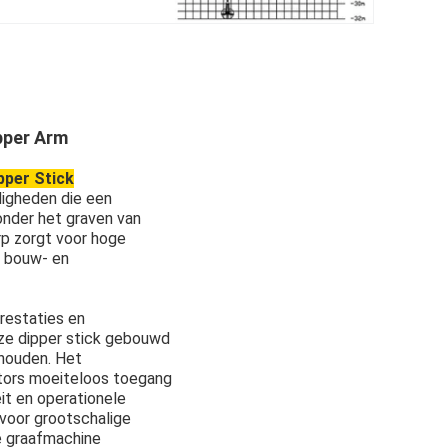
pper Arm
per Stick
digheden die een
onder het graven van
rp zorgt voor hoge
r bouw- en
restaties en
eze dipper stick gebouwd
ehouden. Het
ators moeiteloos toegang
it en operationele
 voor grootschalige
e graafmachine