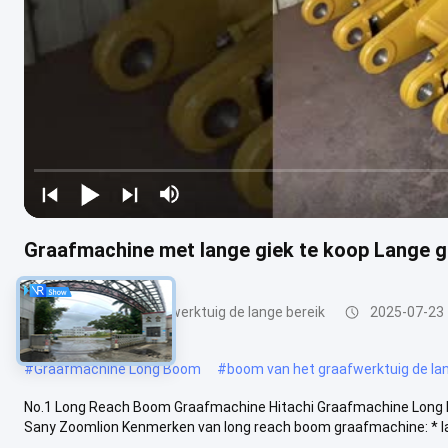
Graafmachine met lange giek te koop Lange 
boom van het graafwerktuig de lange bereik
2025-07-23
#
Graafmachine Long Boom
#
boom van het graafwerktuig de lan
No.1 Long Reach Boom Graafmachine Hitachi Graafmachine Lon
Sany Zoomlion Kenmerken van long reach boom graafmachine: * lan