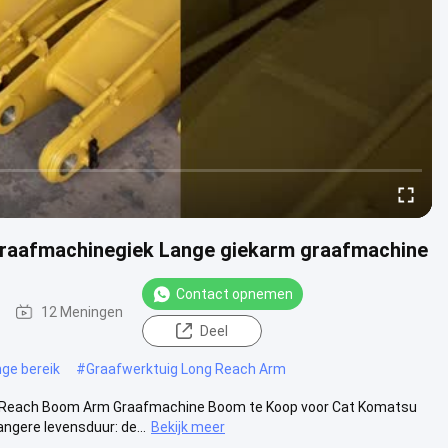
graafmachinegiek Lange giekarm graafmachine
Contact opnemen
12 Meningen
Deel
ge bereik
#
Graafwerktuig Long Reach Arm
g Reach Boom Arm Graafmachine Boom te Koop voor Cat Komatsu
gere levensduur: de...
Bekijk meer