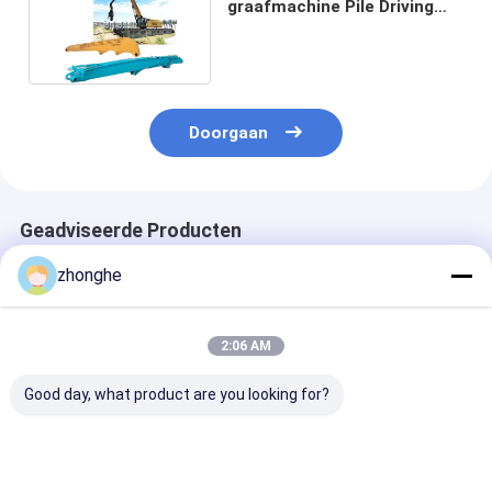
graafmachine Pile Driving
Arm Pile Driver Aanhangsel
Voor Cat Hitachi Komatsu
Doorgaan
Geadviseerde Producten
zhonghe
2:06 AM
Good day, what product are you looking for?
Verandering van de
Hoogwaardige
Hoge sterkte
boom en arm van een
opgravingsmachine
graafmachine
zware graafmachine
met stapelarm
Hydraulische 