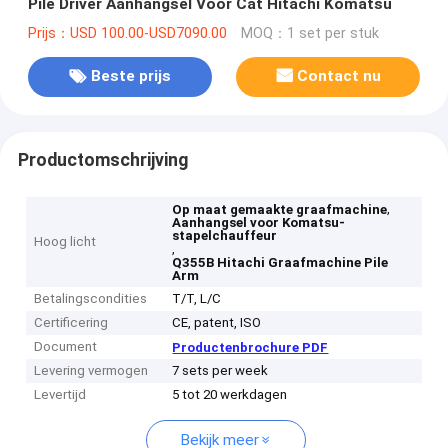
Pile Driver Aanhangsel Voor Cat Hitachi Komatsu
Prijs：USD 100.00-USD7090.00
MOQ：1 set per stuk
Beste prijs
Contact nu
Productomschrijving
,
Op maat gemaakte graafmachine
Aanhangsel voor Komatsu-
stapelchauffeur
Hoog licht
,
Q355B Hitachi Graafmachine Pile
Arm
Betalingscondities
T/T, L/C
Certificering
CE, patent, ISO
Document
Productenbrochure PDF
Levering vermogen
7 sets per week
Levertijd
5 tot 20 werkdagen
Bekijk meer