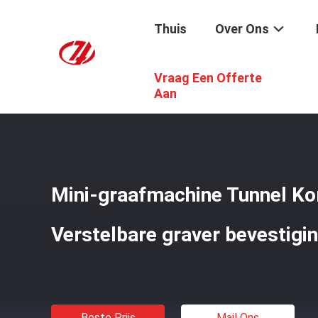
Thuis
Over Ons
Vraag Een Offerte
Thuis
/
Producten
/
Graafmachine Tunnelarm
/
Mini-Gr
Aan
Mini-graafmachine Tunnel K
Verstelbare graver bevestigi
Beste Prijs
Mail Ons