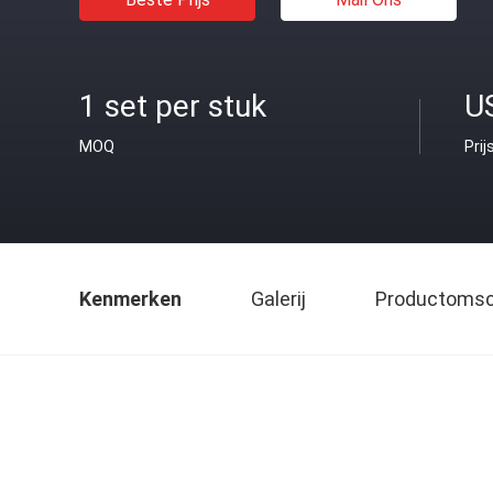
1 set per stuk
U
MOQ
Prij
Kenmerken
Galerij
Productomsch