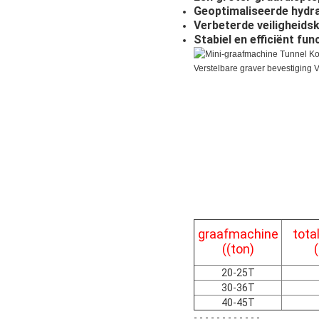
Geoptimaliseerde hydrau
Verbeterde veiligheids
Stabiel en efficiënt fun
graafmachine
tota
((ton)
20-25T
30-36T
40-45T
- - - - - - - - - - - -