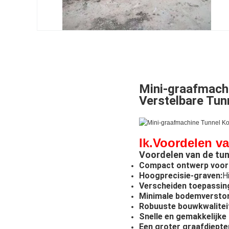
Mini-graafmach
Verstelbare Tu
Ik.
Voordelen va
Voordelen van de tu
Compact ontwerp voor s
Hoogprecisie-graven:
H
Verscheiden toepassinge
Minimale bodemverstor
Robuuste bouwkwalitei
Snelle en gemakkelijke
Een groter graafdiepte