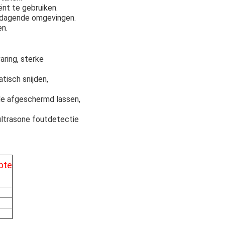
ënt te gebruiken.
uitdagende omgevingen.
en.
aring, sterke
tisch snijden,
ide afgeschermd lassen,
ultrasone foutdetectie
pte