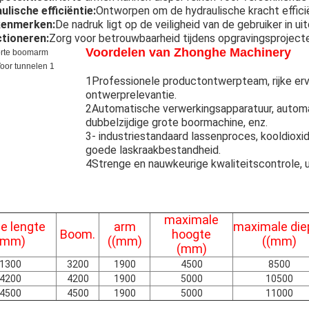
lische efficiëntie:
Ontworpen om de hydraulische kracht effici
kenmerken:
De nadruk ligt op de veiligheid van de gebruiker in 
ctioneren:
Zorg voor betrouwbaarheid tijdens opgravingsproject
Voordelen van Zhonghe Machinery
1Professionele productontwerpteam, rijke erv
ontwerprelevantie.
2Automatische verwerkingsapparatuur, automa
dubbelzijdige grote boormachine, enz.
3- industriestandaard lassenproces, kooldiox
goede laskraakbestandheid.
4Strenge en nauwkeurige kwaliteitscontrole, 
maximale
le lengte
arm
maximale die
Boom.
hoogte
(mm)
((mm)
((mm)
(mm)
1300
3200
1900
4500
8500
4200
4200
1900
5000
10500
4500
4500
1900
5000
11000