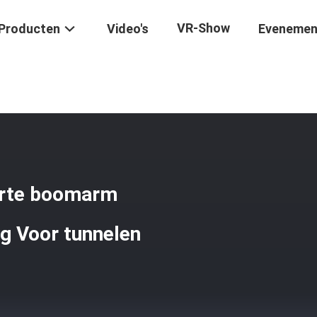
VR-Show
Producten
Video's
Evenemen
aafmachine Tunnel Korte Boomarm Verstelbare Graver Bevestiging Vo
orte boomarm
ng Voor tunnelen