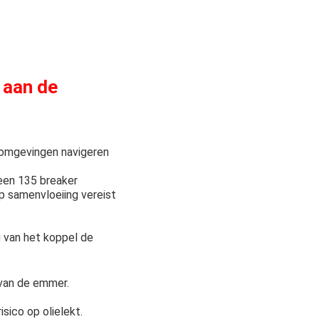
 aan de
rkomgevingen navigeren
een 135 breaker
p samenvloeiing vereist
 van het koppel de
 van de emmer.
sico op olielekt.