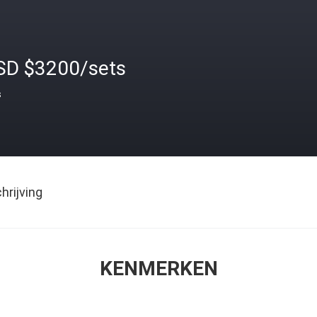
SD $3200/sets
s
rijving
KENMERKEN