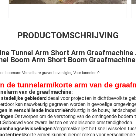
PRODUCTOMSCHRIJVING
ine Tunnel Arm Short Arm Graafmachine
nnel Boom Arm Short Boom Graafmachine 
n de tunnelarm/korte arm van de graaf
nnelarm van de graafmachine:
tedelijke gebieden:
Ideaal voor projecten in dichtbevolkte ge
ierdoor kan nauwkeurig gegraven worden in gevoelige omgevinge
n in verschillende industrieën:
Nuttig in de bouw, landschap
ingen:
Ontworpen om de verstoring van de omringende bodem t
t:
Gebouwd voor zware lasten en veeleisende omstandigheden.
 aanhangselwisselingen:
Vergemakkelijkt het snel wisselen tu
potentieel:
Korte armen kunnen dieper reiken voor verschillende