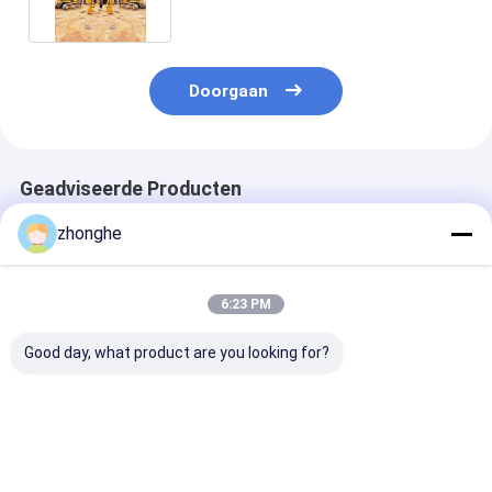
Doorgaan
Geadviseerde Producten
zhonghe
6:23 PM
Good day, what product are you looking for?
Telescopische arm
Professionele
Telescopische
van de graafmachine
telescopische
graafarm voor
voor het grijpen van
graafmachinearm
— Hoge reikwij
bomen
met standaard- en
zware
cramshellemmen
graafmachin
Beste prijs
Beste prijs
Beste pri