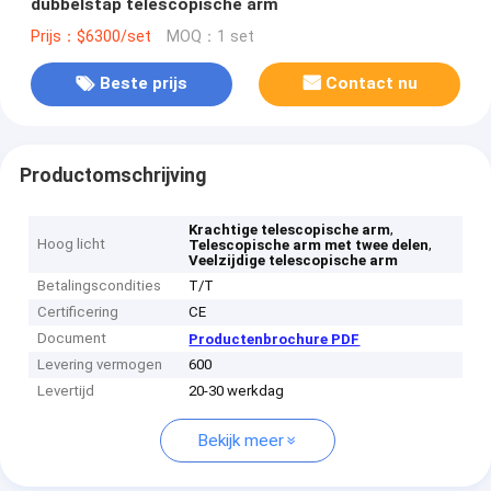
dubbelstap telescopische arm
Prijs：$6300/set
MOQ：1 set
Beste prijs
Contact nu
Productomschrijving
,
Krachtige telescopische arm
Hoog licht
,
Telescopische arm met twee delen
Veelzijdige telescopische arm
Betalingscondities
T/T
Certificering
CE
Document
Productenbrochure PDF
Levering vermogen
600
Levertijd
20-30 werkdag
Bekijk meer