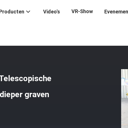
VR-Show
Producten
Video's
Evenemen
elescopische Graafmachine Telescopische Boomgraafmachine Langa
Telescopische
ieper graven