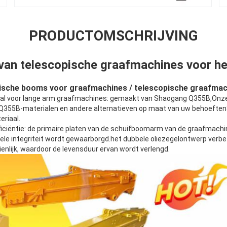
PRODUCTOMSCHRIJVING
 van telescopische graafmachines voor he
pische booms voor graafmachines / telescopische graafmac
al voor lange arm graafmachines: gemaakt van Shaogang Q355B,Onze
d Q355B-materialen en andere alternatieven op maat van uw behoeft
eriaal.
ficiëntie: de primaire platen van de schuifboomarm van de graafmachi
rele integriteit wordt gewaarborgd.het dubbele oliezegelontwerp verb
enlijk, waardoor de levensduur ervan wordt verlengd.