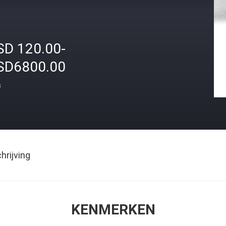
SD 120.00-
SD6800.00
s
rijving
KENMERKEN