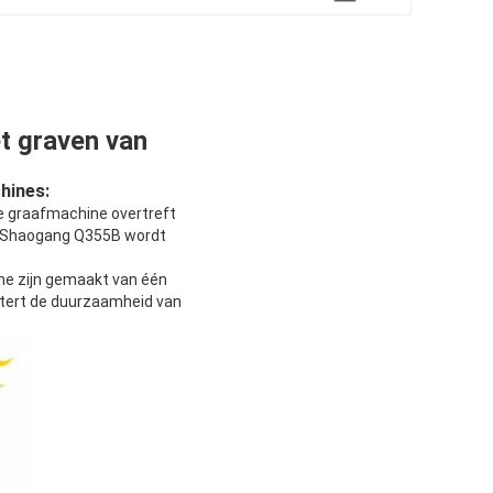
t graven van
hines:
 graafmachine overtreft
enShaogang Q355B wordt
ne zijn gemaakt van één
etert de duurzaamheid van