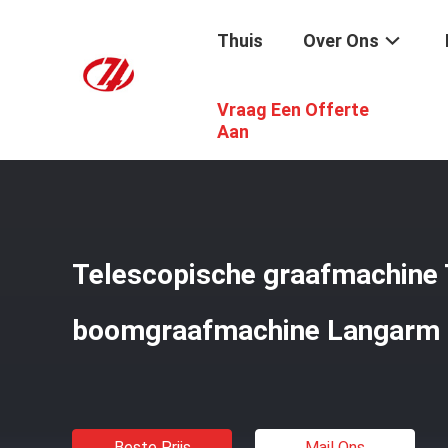
Thuis
Over Ons
Vraag Een Offerte
Thuis
/
Producten
/
Graafwerktuig Telescopic Boom
/
T
Aan
Telescopische graafmachine 
boomgraafmachine Langarm d
Beste Prijs
Mail Ons