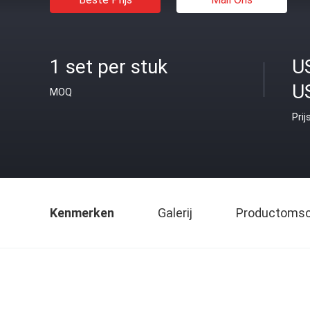
1 set per stuk
U
U
MOQ
Prij
Kenmerken
Galerij
Productomsch