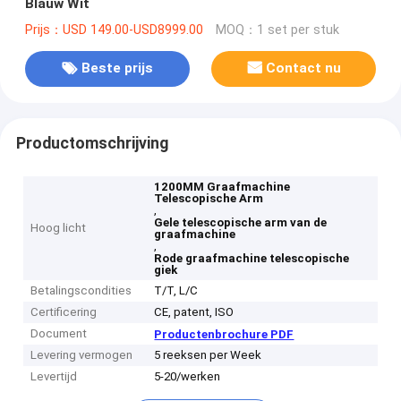
Blauw Wit
Prijs：USD 149.00-USD8999.00
MOQ：1 set per stuk
Beste prijs
Contact nu
Productomschrijving
1200MM Graafmachine
Telescopische Arm
,
Gele telescopische arm van de
Hoog licht
graafmachine
,
Rode graafmachine telescopische
giek
Betalingscondities
T/T, L/C
Certificering
CE, patent, ISO
Document
Productenbrochure PDF
Levering vermogen
5 reeksen per Week
Levertijd
5-20/werken