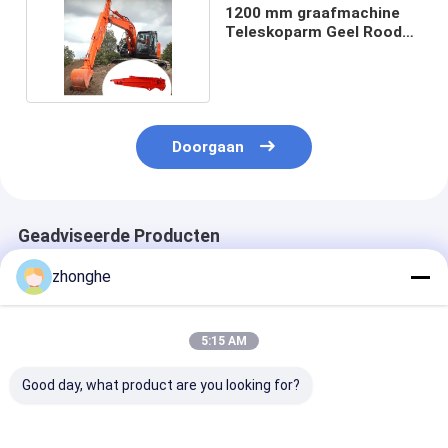
1200 mm graafmachine
Teleskoparm Geel Rood
Blauw Wit
Doorgaan
Geadviseerde Producten
zhonghe
5:15 AM
Good day, what product are you looking for?
Graafmachine
Telescopische arm
Graafmachine
Telescooparm met
voor graafmachine
schuifboomar